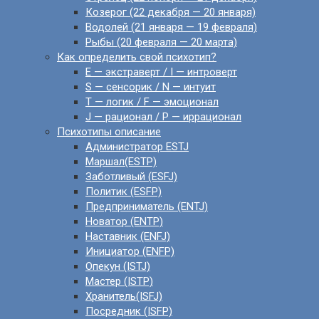
Козерог (22 декабря — 20 января)
Водолей (21 января — 19 февраля)
Рыбы (20 февраля — 20 марта)
Как определить свой психотип?
E — экстраверт / I — интроверт
S — сенсорик / N — интуит
T — логик / F — эмоционал
J — рационал / P — иррационал
Психотипы описание
Администратор ESTJ
Маршал(ESTP)
Заботливый (ESFJ)
Политик (ESFP)
Предприниматель (ENTJ)
Новатор (ENTP)
Наставник (ENFJ)
Инициатор (ENFP)
Опекун (ISTJ)
Мастер (ISTP)
Хранитель(ISFJ)
Посредник (ISFP)