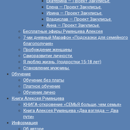
Екатерина — Проект Закулисье.
Елена — Проект Закулисье.
Ирина — Проект Закулисье.
Владислав — Проект Закулисье.
Анна — Проект Закулисье.
Бесплатные эфиры Румянцева Алексея
7-ми дневный Марафон «Подсказки для семейного
благополучия»
Пробуждение женщины
Саморазвитие личности.
Я люблю жизнь. (подростки 15-18 лет)
Становление мужчины.
Обучение
Обучение без платы
Платное обучение
Обучение лично
Книги Алексея Румянцева
КНИГА-откровение «СЕМЬЯ больше, чем семья»
Книга Алексея Румянцева «Два взгляда — Два
пути»
Информация
Об авторе