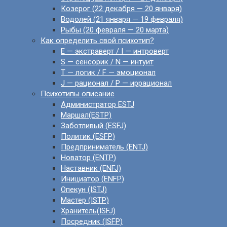
Козерог (22 декабря — 20 января)
Водолей (21 января — 19 февраля)
Рыбы (20 февраля — 20 марта)
Как определить свой психотип?
E — экстраверт / I — интроверт
S — сенсорик / N — интуит
T — логик / F — эмоционал
J — рационал / P — иррационал
Психотипы описание
Администратор ESTJ
Маршал(ESTP)
Заботливый (ESFJ)
Политик (ESFP)
Предприниматель (ENTJ)
Новатор (ENTP)
Наставник (ENFJ)
Инициатор (ENFP)
Опекун (ISTJ)
Мастер (ISTP)
Хранитель(ISFJ)
Посредник (ISFP)