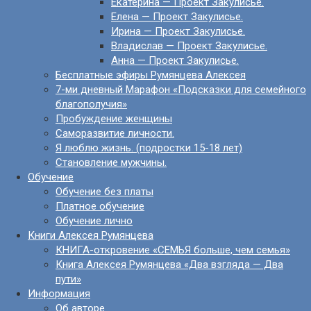
Екатерина — Проект Закулисье.
Елена — Проект Закулисье.
Ирина — Проект Закулисье.
Владислав — Проект Закулисье.
Анна — Проект Закулисье.
Бесплатные эфиры Румянцева Алексея
7-ми дневный Марафон «Подсказки для семейного
благополучия»
Пробуждение женщины
Саморазвитие личности.
Я люблю жизнь. (подростки 15-18 лет)
Становление мужчины.
Обучение
Обучение без платы
Платное обучение
Обучение лично
Книги Алексея Румянцева
КНИГА-откровение «СЕМЬЯ больше, чем семья»
Книга Алексея Румянцева «Два взгляда — Два
пути»
Информация
Об авторе