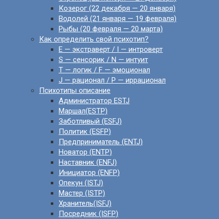
Козерог (22 декабря — 20 января)
Водолей (21 января — 19 февраля)
Рыбы (20 февраля — 20 марта)
Как определить свой психотип?
E — экстраверт / I — интроверт
S — сенсорик / N — интуит
T — логик / F — эмоционал
J — рационал / P — иррационал
Психотипы описание
Администратор ESTJ
Маршал(ESTP)
Заботливый (ESFJ)
Политик (ESFP)
Предприниматель (ENTJ)
Новатор (ENTP)
Наставник (ENFJ)
Инициатор (ENFP)
Опекун (ISTJ)
Мастер (ISTP)
Хранитель(ISFJ)
Посредник (ISFP)