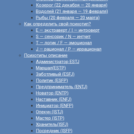
Козерог (22 декабря — 20 января)
Водолей (21 января — 19 февраля)
Рыбы (20 февраля — 20 марта)
Как определить свой психотип?
E — экстраверт / I — интроверт
S — сенсорик / N — интуит
T — логик / F — эмоционал
J — рационал / P — иррационал
Психотипы описание
Администратор ESTJ
Маршал(ESTP)
Заботливый (ESFJ)
Политик (ESFP)
Предприниматель (ENTJ)
Новатор (ENTP)
Наставник (ENFJ)
Инициатор (ENFP)
Опекун (ISTJ)
Мастер (ISTP)
Хранитель(ISFJ)
Посредник (ISFP)