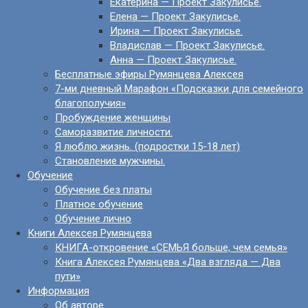
Екатерина — Проект Закулисье.
Елена — Проект Закулисье.
Ирина — Проект Закулисье.
Владислав — Проект Закулисье.
Анна — Проект Закулисье.
Бесплатные эфиры Румянцева Алексея
7-ми дневный Марафон «Подсказки для семейного
благополучия»
Пробуждение женщины
Саморазвитие личности.
Я люблю жизнь. (подростки 15-18 лет)
Становление мужчины.
Обучение
Обучение без платы
Платное обучение
Обучение лично
Книги Алексея Румянцева
КНИГА-откровение «СЕМЬЯ больше, чем семья»
Книга Алексея Румянцева «Два взгляда — Два
пути»
Информация
Об авторе