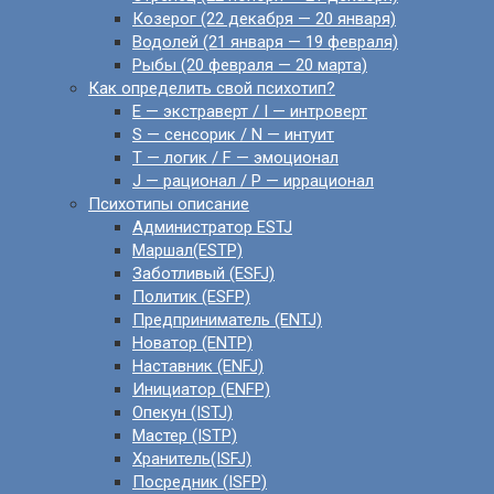
Козерог (22 декабря — 20 января)
Водолей (21 января — 19 февраля)
Рыбы (20 февраля — 20 марта)
Как определить свой психотип?
E — экстраверт / I — интроверт
S — сенсорик / N — интуит
T — логик / F — эмоционал
J — рационал / P — иррационал
Психотипы описание
Администратор ESTJ
Маршал(ESTP)
Заботливый (ESFJ)
Политик (ESFP)
Предприниматель (ENTJ)
Новатор (ENTP)
Наставник (ENFJ)
Инициатор (ENFP)
Опекун (ISTJ)
Мастер (ISTP)
Хранитель(ISFJ)
Посредник (ISFP)