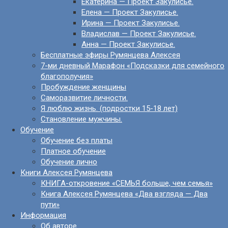
Екатерина — Проект Закулисье.
Елена — Проект Закулисье.
Ирина — Проект Закулисье.
Владислав — Проект Закулисье.
Анна — Проект Закулисье.
Бесплатные эфиры Румянцева Алексея
7-ми дневный Марафон «Подсказки для семейного
благополучия»
Пробуждение женщины
Саморазвитие личности.
Я люблю жизнь. (подростки 15-18 лет)
Становление мужчины.
Обучение
Обучение без платы
Платное обучение
Обучение лично
Книги Алексея Румянцева
КНИГА-откровение «СЕМЬЯ больше, чем семья»
Книга Алексея Румянцева «Два взгляда — Два
пути»
Информация
Об авторе