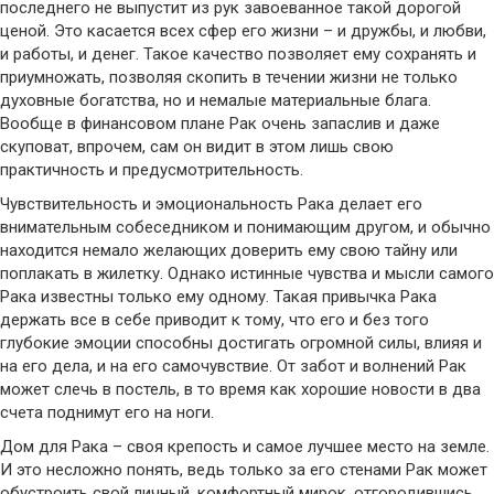
последнего не выпустит из рук завоеванное такой дорогой
ценой. Это касается всех сфер его жизни – и дружбы, и любви,
и работы, и денег. Такое качество позволяет ему сохранять и
приумножать, позволяя скопить в течении жизни не только
духовные богатства, но и немалые материальные блага.
Вообще в финансовом плане Рак очень запаслив и даже
скуповат, впрочем, сам он видит в этом лишь свою
практичность и предусмотрительность.
Чувствительность и эмоциональность Рака делает его
внимательным собеседником и понимающим другом, и обычно
находится немало желающих доверить ему свою тайну или
поплакать в жилетку. Однако истинные чувства и мысли самого
Рака известны только ему одному. Такая привычка Рака
держать все в себе приводит к тому, что его и без того
глубокие эмоции способны достигать огромной силы, влияя и
на его дела, и на его самочувствие. От забот и волнений Рак
может слечь в постель, в то время как хорошие новости в два
счета поднимут его на ноги.
Дом для Рака – своя крепость и самое лучшее место на земле.
И это несложно понять, ведь только за его стенами Рак может
обустроить свой личный, комфортный мирок, отгородившись