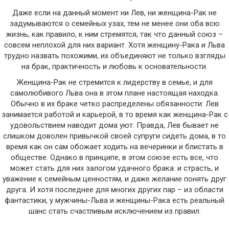
Даже если на данный момент ни Лев, ни женщина-Рак не
задумываются о семейных узах, тем не менее они оба всю
жизнь, как правило, к ним стремятся, так что данный союз –
совсем неплохой для них вариант. Хотя женщину-Рака и Льва
трудно назвать похожими, их объединяют не только взгляды
на брак, практичность и любовь к основательности.
Женщина-Рак не стремится к лидерству в семье, и для
самолюбивого Льва она в этом плане настоящая находка.
Обычно в их браке четко распределены обязанности: Лев
занимается работой и карьерой, в то время как женщина-Рак с
удовольствием наводит дома уют. Правда, Лев бывает не
слишком доволен привычкой своей супруги сидеть дома, в то
время как он сам обожает ходить на вечеринки и блистать в
обществе. Однако в принципе, в этом союзе есть все, что
может стать для них залогом удачного брака: и страсть, и
уважение к семейным ценностям, и даже желание понять друг
друга. И хотя последнее для многих других пар – из области
фантастики, у мужчины-Льва и женщины-Рака есть реальный
шанс стать счастливым исключением из правил.