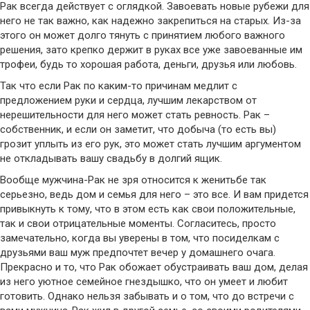
Рак всегда действует с оглядкой. Завоевать новые рубежи для
него не так важно, как надежно закрепиться на старых. Из-за
этого он может долго тянуть с принятием любого важного
решения, зато крепко держит в руках все уже завоеванные им
трофеи, будь то хорошая работа, деньги, друзья или любовь.
Так что если Рак по каким-то причинам медлит с
предложением руки и сердца, лучшим лекарством от
нерешительности для него может стать ревность. Рак –
собственник, и если он заметит, что добыча (то есть вы)
грозит уплыть из его рук, это может стать лучшим аргументом
не откладывать вашу свадьбу в долгий ящик.
Вообще мужчина-Рак не зря относится к женитьбе так
серьезно, ведь дом и семья для него – это все. И вам придется
привыкнуть к тому, что в этом есть как свои положительные,
так и свои отрицательные моменты. Согласитесь, просто
замечательно, когда вы уверены в том, что посиделкам с
друзьями ваш муж предпочтет вечер у домашнего очага.
Прекрасно и то, что Рак обожает обустраивать ваш дом, делая
из него уютное семейное гнездышко, что он умеет и любит
готовить. Однако нельзя забывать и о том, что до встречи с