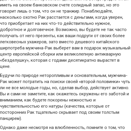
иметь на своем банковском счете солидный запас, но это
говорит лишь о том, что он не транжир. Понаблюдайте,
насколько охотно Рак расстается с деньгами, когда уверен,
что приобретает на них что-то действительно нужное,
добротное и долговечное. Возможно, вы будете не так часто
получать от него презенты, как ваши подруги от своих более
легковесных ухажеров, зато вместо дешевого китайского
ширпотреба мужчина-Рак выберет вам в подарок музыкальный
центр европейской сборки или великолепную антикварную
«безделушку», которая с годами десятикратно вырастет в
цене.
Будучи по природе неторопливым и основательным, мужчина-
Рак может потратить на поиски своей «второй половинки» чуть
ли не все молодые годы, но, сделав выбор, действует активно.
Вы и сами не заметите, как окажетесь окружены его заботой и
вниманием, как будете покорены нежностью и
чувствительностью его натуры (качества, которые от
посторонних Рак тщательно скрывает под своим толстым
панцирем).
Однако даже несмотря на влюбленность, помните о том, что