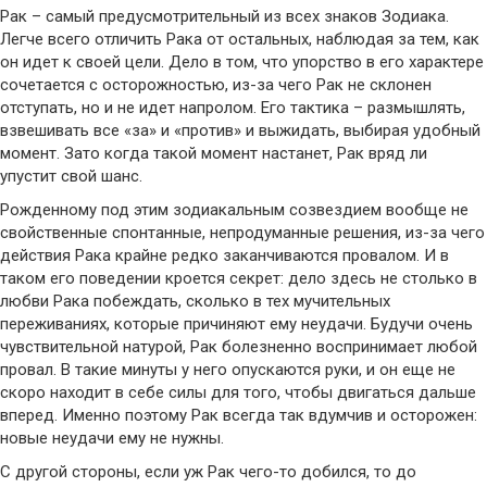
Рак – самый предусмотрительный из всех знаков Зодиака.
Легче всего отличить Рака от остальных, наблюдая за тем, как
он идет к своей цели. Дело в том, что упорство в его характере
сочетается с осторожностью, из-за чего Рак не склонен
отступать, но и не идет напролом. Его тактика – размышлять,
взвешивать все «за» и «против» и выжидать, выбирая удобный
момент. Зато когда такой момент настанет, Рак вряд ли
упустит свой шанс.
Рожденному под этим зодиакальным созвездием вообще не
свойственные спонтанные, непродуманные решения, из-за чего
действия Рака крайне редко заканчиваются провалом. И в
таком его поведении кроется секрет: дело здесь не столько в
любви Рака побеждать, сколько в тех мучительных
переживаниях, которые причиняют ему неудачи. Будучи очень
чувствительной натурой, Рак болезненно воспринимает любой
провал. В такие минуты у него опускаются руки, и он еще не
скоро находит в себе силы для того, чтобы двигаться дальше
вперед. Именно поэтому Рак всегда так вдумчив и осторожен:
новые неудачи ему не нужны.
С другой стороны, если уж Рак чего-то добился, то до