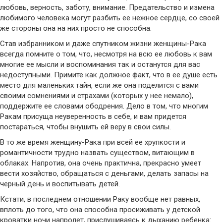
любовь, верность, заботу, внимание. Предательство и измена
любимого человека могут разбить ее нежное сердце, со своей
же стороны она на них просто не способна.
Став избранником и даже спутником жизни женщины-Рака
всегда помните о том, что, несмотря на всю ее любовь к вам
многие ее мысли и воспоминания так и останутся для вас
недоступными. Примите как должное факт, что в ее душе есть
место для маленьких тайн, если же она поделится с вами
своими сомнениями и страхами (которых у нее немало),
поддержите ее словами ободрения. Дело в том, что многим
Ракам присуща неуверенность в себе, и вам придется
постараться, чтобы внушить ей веру в свои силы.
В то же время женщину-Рака при всей ее хрупкости и
романтичности трудно назвать существом, витающим в
облаках. Напротив, она очень практична, прекрасно умеет
вести хозяйство, обращаться с деньгами, делать запасы на
черный день и воспитывать детей.
Кстати, в последнем отношении Раку вообще нет равных,
вплоть до того, что она способна просиживать у детской
кроватки ночи напролет, прислушиваясь к дыханию ребенка: