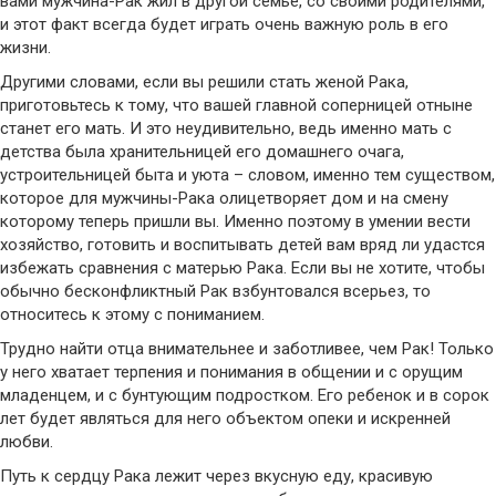
вами мужчина-Рак жил в другой семье, со своими родителями,
и этот факт всегда будет играть очень важную роль в его
жизни.
Другими словами, если вы решили стать женой Рака,
приготовьтесь к тому, что вашей главной соперницей отныне
станет его мать. И это неудивительно, ведь именно мать с
детства была хранительницей его домашнего очага,
устроительницей быта и уюта – словом, именно тем существом,
которое для мужчины-Рака олицетворяет дом и на смену
которому теперь пришли вы. Именно поэтому в умении вести
хозяйство, готовить и воспитывать детей вам вряд ли удастся
избежать сравнения с матерью Рака. Если вы не хотите, чтобы
обычно бесконфликтный Рак взбунтовался всерьез, то
относитесь к этому с пониманием.
Трудно найти отца внимательнее и заботливее, чем Рак! Только
у него хватает терпения и понимания в общении и с орущим
младенцем, и с бунтующим подростком. Его ребенок и в сорок
лет будет являться для него объектом опеки и искренней
любви.
Путь к сердцу Рака лежит через вкусную еду, красивую