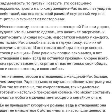
задумчивость, то грусть? Поверьте, это совершенно
нормально, просто мало кому женщина-Рак позволяет увидеть
себя такой, как она есть: свой ранимый внутренний мир она
тщательно скрывает от посторонних.
Именно поэтому, если отношения с женщиной-Рак вам дороги,
худшее, что вы можете сделать, это начать ее одергивать и
критиковать. В конце концов, недостатков немало у каждого,
но только Рак способна впасть в глухую тоску, если их ей
озвучить открыто. И это только полбеды: в конце концов,
тоска у женщины-Рака рано или поздно закончится, а вот
отношения с вами вряд ли останутся прежними. Скорее всего,
она просто замкнется, спрятав от вас не только свои обиды,
но и свою нежность, и свою любовь.
Тем не менее, плюсов в отношениях с женщиной-Рак больше,
чем минусов. Ради них можно научиться обходить острые углы.
Рак так женственна, так очаровательна, так изумительно
готовит и настолько прекрасная хозяйка, что может составить
счастье любого мужчины, мечтающего о семейном очаге.
Ее не прельщают курортные романы, ведь в отношениях она
ищет не мимолетное буйство чувств, а настоящие ценности: