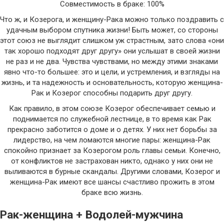
Совместимость в браке: 100%
Что ж, и Козерога, и женщину-Рака можно только поздравить с
удачным выбором спутника жизни! Быть может, со стороны
этот союз не выглядит слишком уж страстным, зато слова «они
так хорошо подходят друг другу» они услышат в своей жизни
не раз и не два. Чувства чувствами, но между этими знаками
явно что-то большее: это и цели, и устремления, и взгляды на
жизнь, и та надежность и основательность, которую женщина-
Рак и Козерог способны подарить друг другу.
Как правило, в этом союзе Козерог обеспечивает семью и
поднимается по служебной лестнице, в то время как Рак
прекрасно заботится о доме и о детях. У них нет борьбы за
лидерство, на чем ломаются многие пары: женщина-Рак
спокойно признает за Козерогом роль главы семьи. Конечно,
от конфликтов не застрахован никто, однако у них они не
выливаются в бурные скандалы. Другими словами, Козерог и
женщина-Рак имеют все шансы счастливо прожить в этом
браке всю жизнь.
Рак-женщина + Водолей-мужчина