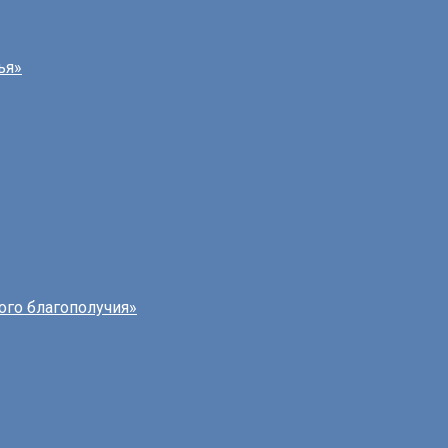
ья»
ого благополучия»