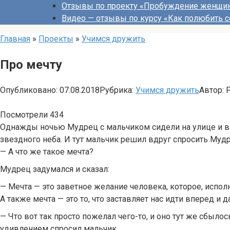
Отзывы по проекту «Пробуждение женщи
Видео — отзывы по курсу «Как полюбить с
Главная
»
Проекты
»
Учимся дружить
Про мечту
Опубликовано:
07.08.2018
Рубрика:
Учимся дружить
Автор:
Посмотрели
434
Однажды ночью Мудрец с мальчиком сидели на улице и в
звездного неба. И тут мальчик решил вдруг спросить Мудр
— А что же такое мечта?
Мудрец задумался и сказал:
— Мечта — это заветное желание человека, которое, исполн
А также мечта — это то, что заставляет нас идти вперед и 
— Что вот так просто пожелал чего-то, и оно тут же сбыло
удивлением спросил мальчик.