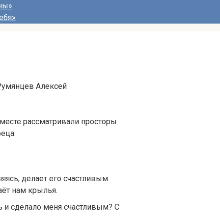
ны»
ебя»
Румянцев Алексей
месте рассматривали просторы
еца:
яясь, делает его счастливым.
даёт нам крылья.
сь и сделало меня счастливым? С