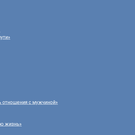
»
пути»
ь отношения с мужчиной»
лю жизнь»