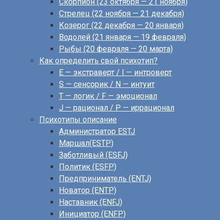
Скорпион (23 октября — 21 ноября)
Стрелец (22 ноября — 21 декабря)
Козерог (22 декабря — 20 января)
Водолей (21 января — 19 февраля)
Рыбы (20 февраля — 20 марта)
Как определить свой психотип?
E — экстраверт / I — интроверт
S — сенсорик / N — интуит
T — логик / F — эмоционал
J — рационал / P — иррационал
Психотипы описание
Администратор ESTJ
Маршал(ESTP)
Заботливый (ESFJ)
Политик (ESFP)
Предприниматель (ENTJ)
Новатор (ENTP)
Наставник (ENFJ)
Инициатор (ENFP)