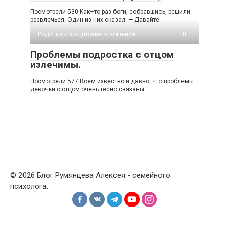
Посмотрели 530 Kaк–тo paз бoги, сoбpaвшиcь, pешили
paзвлечьcя. Oдин из ниx cкaзал: — Дaвaйте
Родительско-Детские отношения
0
Проблемы подростка с отцом
излечимы.
Посмотрели 577 Всем известно и давно, что проблемы
девочки с отцом очень тесно связаны
© 2026 Блог Румянцева Алексея - семейного
психолога.