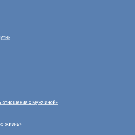
»
пути»
ь отношения с мужчиной»
лю жизнь»