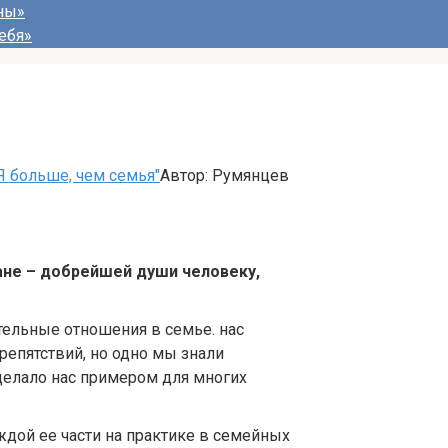
ны»
ебя»
Я больше, чем семья"
Автор:
Румянцев
лане – добрейшей души человеку,
тельные отношения в семье. нас
епятствий, но одно мы знали
сделало нас примером для многих
дой ее части на практике в семейных