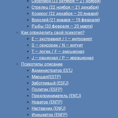
Скорпион (23 октября — 21 ноября)
Стрелец (22 ноября — 21 декабря)
Козерог (22 декабря — 20 января)
Водолей (21 января — 19 февраля)
Рыбы (20 февраля — 20 марта)
Как определить свой психотип?
E — экстраверт / I — интроверт
S — сенсорик / N — интуит
T — логик / F — эмоционал
J — рационал / P — иррационал
Психотипы описание
Администратор ESTJ
Маршал(ESTP)
Заботливый (ESFJ)
Политик (ESFP)
Предприниматель (ENTJ)
Новатор (ENTP)
Наставник (ENFJ)
Инициатор (ENFP)