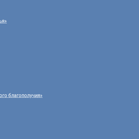
ья»
ого благополучия»