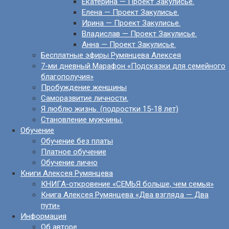
Екатерина — Проект Закулисье.
Елена — Проект Закулисье.
Ирина — Проект Закулисье.
Владислав — Проект Закулисье.
Анна — Проект Закулисье.
Бесплатные эфиры Румянцева Алексея
7-ми дневный Марафон «Подсказки для семейного
благополучия»
Пробуждение женщины
Саморазвитие личности.
Я люблю жизнь. (подростки 15-18 лет)
Становление мужчины.
Обучение
Обучение без платы
Платное обучение
Обучение лично
Книги Алексея Румянцева
КНИГА-откровение «СЕМЬЯ больше, чем семья»
Книга Алексея Румянцева «Два взгляда — Два
пути»
Информация
Об авторе