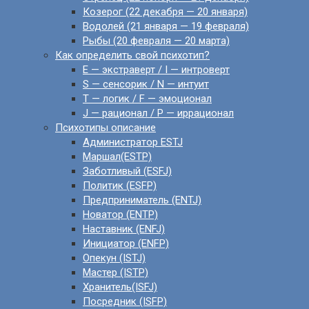
Козерог (22 декабря — 20 января)
Водолей (21 января — 19 февраля)
Рыбы (20 февраля — 20 марта)
Как определить свой психотип?
E — экстраверт / I — интроверт
S — сенсорик / N — интуит
T — логик / F — эмоционал
J — рационал / P — иррационал
Психотипы описание
Администратор ESTJ
Маршал(ESTP)
Заботливый (ESFJ)
Политик (ESFP)
Предприниматель (ENTJ)
Новатор (ENTP)
Наставник (ENFJ)
Инициатор (ENFP)
Опекун (ISTJ)
Мастер (ISTP)
Хранитель(ISFJ)
Посредник (ISFP)