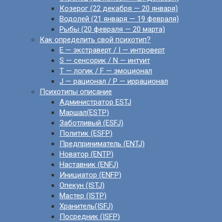
Козерог (22 декабря — 20 января)
Водолей (21 января — 19 февраля)
Рыбы (20 февраля — 20 марта)
Как определить свой психотип?
E — экстраверт / I — интроверт
S — сенсорик / N — интуит
T — логик / F — эмоционал
J — рационал / P — иррационал
Психотипы описание
Администратор ESTJ
Маршал(ESTP)
Заботливый (ESFJ)
Политик (ESFP)
Предприниматель (ENTJ)
Новатор (ENTP)
Наставник (ENFJ)
Инициатор (ENFP)
Опекун (ISTJ)
Мастер (ISTP)
Хранитель(ISFJ)
Посредник (ISFP)