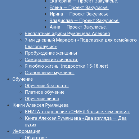
Екатерина — Проект Закулисье.
Елена — Проект Закулисье.
Ирина — Проект Закулисье.
Владислав — Проект Закулисье.
Анна — Проект Закулисье.
Бесплатные эфиры Румянцева Алексея
7-ми дневный Марафон «Подсказки для семейного
благополучия»
Пробуждение женщины
Саморазвитие личности.
Я люблю жизнь. (подростки 15-18 лет)
Становление мужчины.
Обучение
Обучение без платы
Платное обучение
Обучение лично
Книги Алексея Румянцева
КНИГА-откровение «СЕМЬЯ больше, чем семья»
Книга Алексея Румянцева «Два взгляда — Два
пути»
Информация
Об авторе