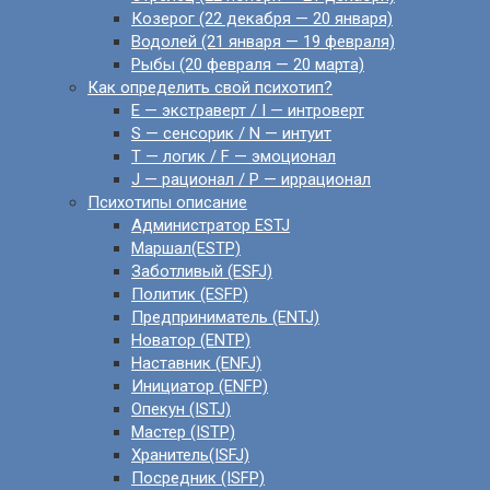
Козерог (22 декабря — 20 января)
Водолей (21 января — 19 февраля)
Рыбы (20 февраля — 20 марта)
Как определить свой психотип?
E — экстраверт / I — интроверт
S — сенсорик / N — интуит
T — логик / F — эмоционал
J — рационал / P — иррационал
Психотипы описание
Администратор ESTJ
Маршал(ESTP)
Заботливый (ESFJ)
Политик (ESFP)
Предприниматель (ENTJ)
Новатор (ENTP)
Наставник (ENFJ)
Инициатор (ENFP)
Опекун (ISTJ)
Мастер (ISTP)
Хранитель(ISFJ)
Посредник (ISFP)