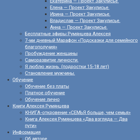
Екатерина — Проект Закулисье.
Елена — Проект Закулисье.
Ирина — Проект Закулисье.
Владислав — Проект Закулисье.
Анна — Проект Закулисье.
Бесплатные эфиры Румянцева Алексея
7-ми дневный Марафон «Подсказки для семейного
благополучия»
Пробуждение женщины
Саморазвитие личности.
Я люблю жизнь. (подростки 15-18 лет)
Становление мужчины.
Обучение
Обучение без платы
Платное обучение
Обучение лично
Книги Алексея Румянцева
КНИГА-откровение «СЕМЬЯ больше, чем семья»
Книга Алексея Румянцева «Два взгляда — Два
пути»
Информация
Об авторе