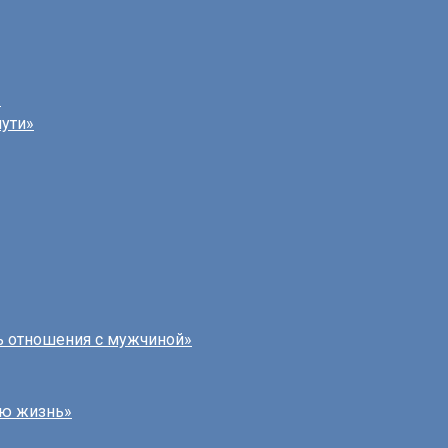
»
пути»
ь отношения с мужчиной»
лю жизнь»