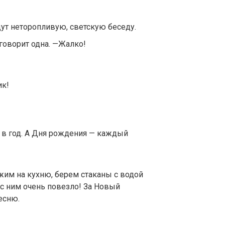
дут неторопливую, светскую беседу.
говорит одна. —Жалко!
ик!
 в год. А Дня рождения — каждый
жим на кухню, берем стаканы с водой
 с ним очень повезло! За Новый
есню.