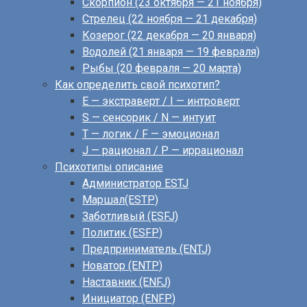
Скорпион (23 октября — 21 ноября)
Стрелец (22 ноября — 21 декабря)
Козерог (22 декабря — 20 января)
Водолей (21 января — 19 февраля)
Рыбы (20 февраля — 20 марта)
Как определить свой психотип?
E — экстраверт / I — интроверт
S — сенсорик / N — интуит
T — логик / F — эмоционал
J — рационал / P — иррационал
Психотипы описание
Администратор ESTJ
Маршал(ESTP)
Заботливый (ESFJ)
Политик (ESFP)
Предприниматель (ENTJ)
Новатор (ENTP)
Наставник (ENFJ)
Инициатор (ENFP)