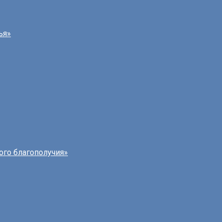
ья»
ого благополучия»